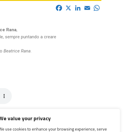
F
X
L
E
W
a
i
m
h
c
n
a
a
ice Rana
,
e
k
i
t
ale, sempre puntando a creare
b
e
l
s
o
d
A
do
Beatrice Rana
.
o
I
p
k
n
p
We value your privacy
We use cookies to enhance your browsing experience, serve