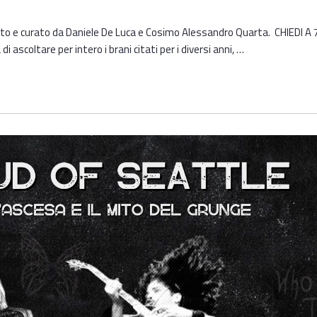
to e curato da Daniele De Luca e Cosimo Alessandro Quarta. CHIEDI A 77 
di ascoltare per intero i brani citati per i diversi anni, …