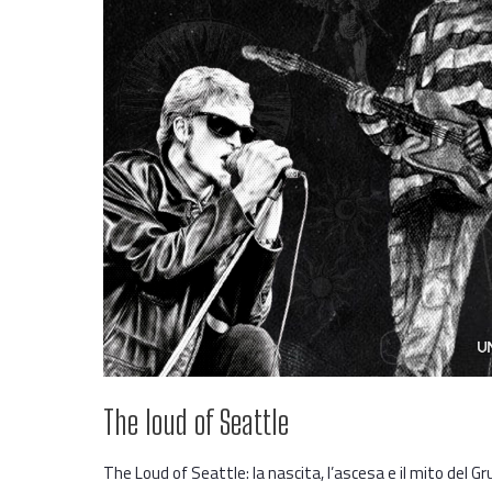
The loud of Seattle
The Loud of Seattle: la nascita, l’ascesa e il mito del 