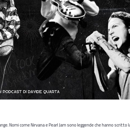
Grunge. Nomi come Nirvana e Pearl Jam sono leggende che hanno scritto la