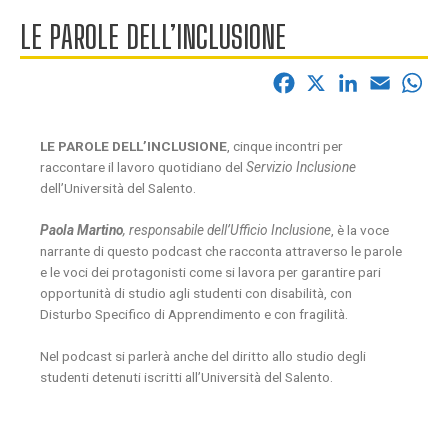
LE PAROLE DELL’INCLUSIONE
F
X
L
E
W
a
i
m
h
c
n
a
a
LE PAROLE DELL’INCLUSIONE
, cinque incontri per
e
k
i
t
raccontare il lavoro quotidiano del
Servizio Inclusione
dell’Università del Salento.
b
e
l
s
o
d
A
Paola Martino
, responsabile dell’Ufficio Inclusione
, è la voce
o
I
p
narrante di questo podcast che racconta attraverso le parole
e le voci dei protagonisti come si lavora per garantire pari
k
n
p
opportunità di studio agli studenti con disabilità, con
Disturbo Specifico di Apprendimento e con fragilità.
Nel podcast si parlerà anche del diritto allo studio degli
studenti detenuti iscritti all’Università del Salento.