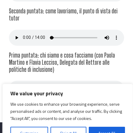
Seconda puntata: come lavoriamo, il punto di vista dei
tutor
Prima puntata: chi siamo e cosa facciamo (con Paola
Martino e Flavia Lecciso, Delegata del Rettore alle
politiche di inclusione)
We value your privacy
We use cookies to enhance your browsing experience, serve
personalised ads or content, and analyse our traffic. By clicking
"Accept All", you consent to our use of cookies.
←
Articolo precedente
Articolo successivo
→
Copyright © 2026 SUR - Salento University Radio | Powered by KORU LINK