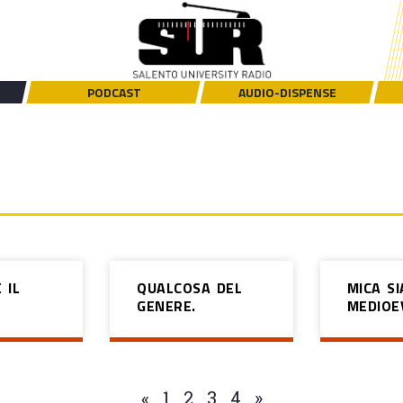
PODCAST
AUDIO-DISPENSE
 IL
QUALCOSA DEL
MICA S
GENERE.
MEDIOE
«
1
2
3
4
»