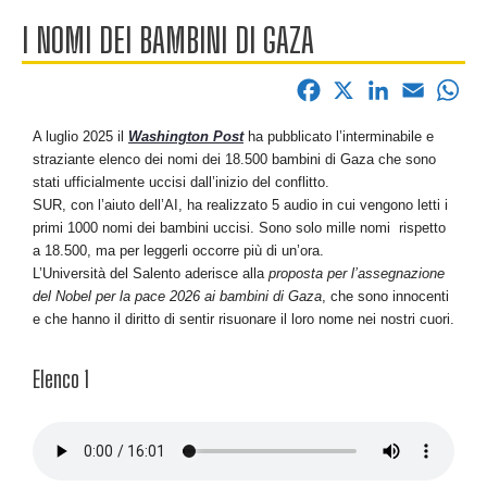
I NOMI DEI BAMBINI DI GAZA
F
X
L
E
W
a
i
m
h
A luglio 2025 il
Washington Post
ha pubblicato l’interminabile e
c
n
a
a
straziante elenco dei nomi dei 18.500 bambini di Gaza che sono
e
k
i
t
stati ufficialmente uccisi dall’inizio del conflitto.
SUR, con l’aiuto dell’AI, ha realizzato 5 audio in cui vengono letti i
b
e
l
s
primi 1000 nomi dei bambini uccisi. Sono solo mille nomi rispetto
o
d
A
a 18.500, ma per leggerli occorre più di un’ora.
o
I
p
L’Università del Salento aderisce alla
proposta per l’assegnazione
del Nobel per la pace 2026 ai bambini di Gaza
, che sono innocenti
k
n
p
e che hanno il diritto di sentir risuonare il loro nome nei nostri cuori.
Elenco 1